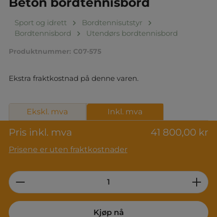
Beton bordtennisbord
Sport og idrett
Bordtennisutstyr
Bordtennisbord
Utendørs bordtennisbord
Produktnummer:
C07-575
Ekstra fraktkostnad på denne varen.
Ekskl. mva
Inkl. mva
Pris inkl. mva
41 800,00 kr
Prisene er uten fraktkostnader
Product Quantity: Enter the desired am
Kjøp nå