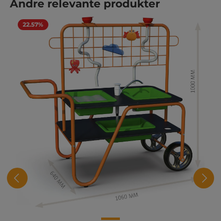
Hopp over produktgalleri
Andre relevante produkter
22.57%