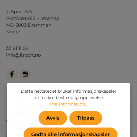
Ji Sport A/S
Postboks 618 – Strømsø
NO-3003 Drammen
Norge
32 81 11 04
info@jisport.no
Dette nettstedet bruker informasjonskapsler
for å sikre best mulig opplevelse.
Mer informasjon...
Avvis
Tilpass
Godta alle informasjonskapsler
Eller via vårt
kontaktskjema
.