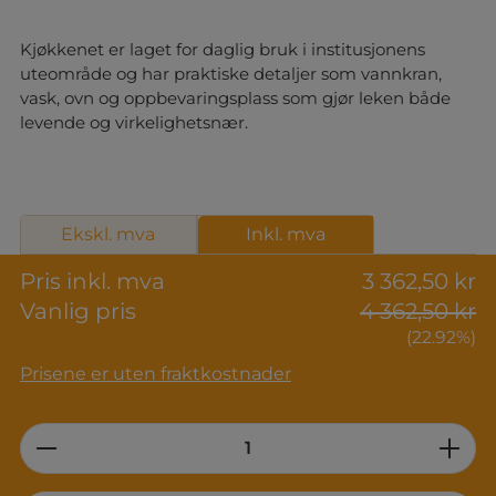
Kjøkkenet er laget for daglig bruk i institusjonens
uteområde og har praktiske detaljer som vannkran,
vask, ovn og oppbevaringsplass som gjør leken både
levende og virkelighetsnær.
Ekskl. mva
Inkl. mva
Pris inkl. mva
3 362,50 kr
Vanlig pris
4 362,50 kr
(22.92%)
Prisene er uten fraktkostnader
Product Quantity: Enter the desired am