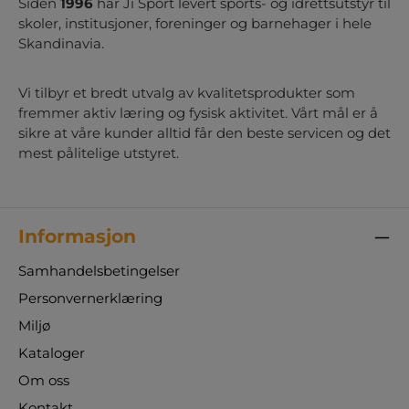
naturens elementer får spille hovedrollen.
Siden
1996
har Ji Sport levert sports- og idrettsutstyr til
Merk: Det tilkommer ekstra fraktkostnad ved
skoler, institusjoner, foreninger og barnehager i hele
bestilling.
Skandinavia.
Vi tilbyr et bredt utvalg av kvalitetsprodukter som
fremmer aktiv læring og fysisk aktivitet. Vårt mål er å
sikre at våre kunder alltid får den beste servicen og det
mest pålitelige utstyret.
Informasjon
Samhandelsbetingelser
Personvernerklæring
Miljø
Kataloger
Om oss
Kontakt