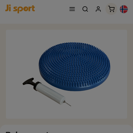
Handleku
Hopp over bildegalleri