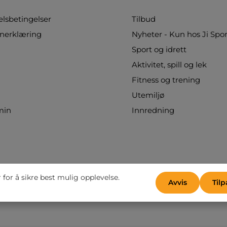
sbetingelser
Tilbud
nerklæring
Nyheter - Kun hos Ji Spor
Sport og idrett
Aktivitet, spill og lek
Fitness og trening
Utemiljø
min
Innredning
for å sikre best mulig opplevelse.
Avvis
Tilp