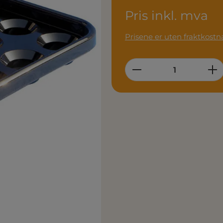
Pris inkl. mva
Prisene er uten fraktkostn
Product Quantity