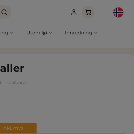
Handlekurven innehol
ning
Utemiljø
Innredning
aller
Poolbord
Inkl. mva