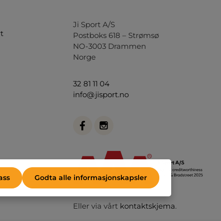
Ji Sport A/S
t
Postboks 618 – Strømsø
NO-3003 Drammen
Norge
32 81 11 04
info@jisport.no
ass
Godta alle informasjonskapsler
Eller via vårt
kontaktskjema
.