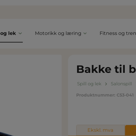
 og lek
Motorikk og læring
Fitness og tre
Bakke til b
Spill og lek
Salonspill
Produktnummer:
C53-041
Ekskl. mva