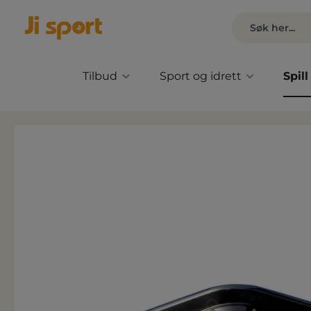
Tilbud
Sport og idrett
Spill
Hopp over bildegalleri