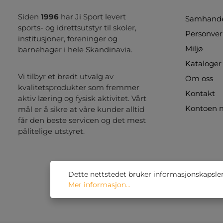
Siden
1996
har Ji Sport levert
Samhandel
sports- og idrettsutstyr til skoler,
Personver
institusjoner, foreninger og
Miljø
barnehager i hele Skandinavia.
Kataloger
Vi tilbyr et bredt utvalg av
Om oss
kvalitetsprodukter som fremmer
Kontakt
aktiv læring og fysisk aktivitet. Vårt
Kontoen 
mål er å sikre at våre kunder alltid
får den beste servicen og det mest
pålitelige utstyret.
Dette nettstedet bruker informasjonskapsler 
Mer informasjon...