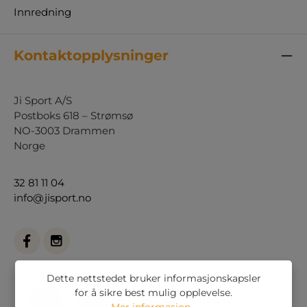
Innredning
Kontaktopplysninger
Ji Sport A/S
Postboks 618 – Strømsø
NO-3003 Drammen
Norge
32 81 11 04
info@jisport.no
Dette nettstedet bruker informasjonskapsler
for å sikre best mulig opplevelse.