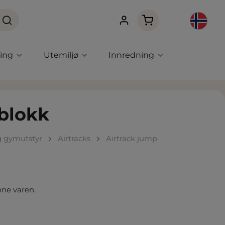
Handlekurven innehol
ning
Utemiljø
Innredning
 blokk
g gymutstyr
Airtracks
Airtrack jump
nne varen.