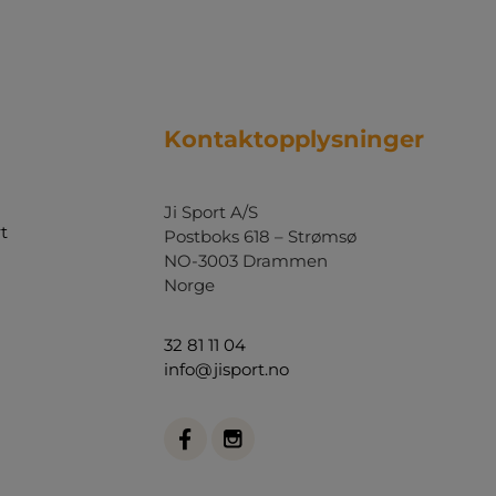
Kontaktopplysninger
Ji Sport A/S
t
Postboks 618 – Strømsø
NO-3003 Drammen
Norge
32 81 11 04
info@jisport.no