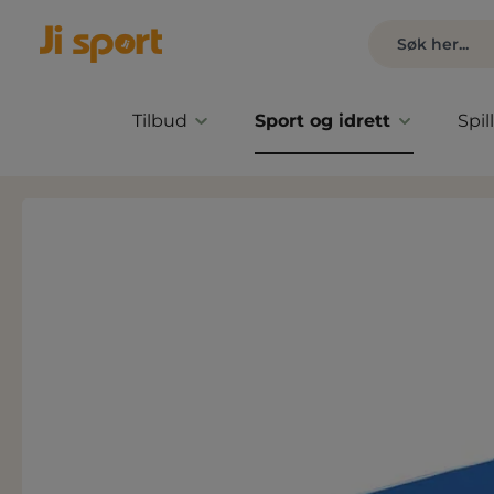
Tilbud
Sport og idrett
Spil
Hopp over bildegalleri