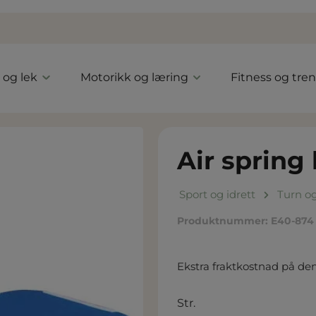
l og lek
Motorikk og læring
Fitness og tre
Air spring
Sport og idrett
Turn o
Produktnummer:
E40-874
Ekstra fraktkostnad på de
Velg
Str.