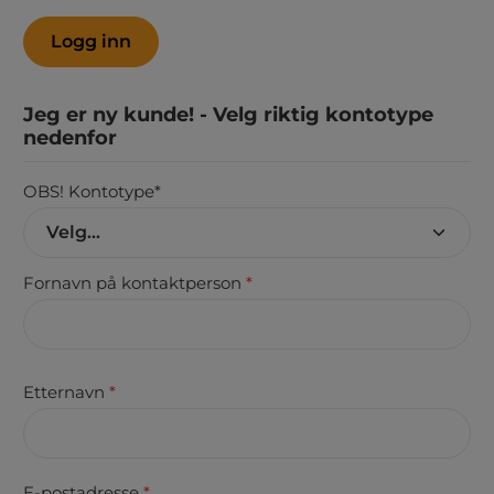
Logg inn
Jeg er ny kunde! - Velg riktig kontotype
nedenfor
OBS! Kontotype*
Personopplysninger
Fornavn på kontaktperson
*
Etternavn
*
E-postadresse
*