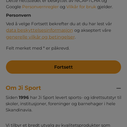
Dette nettstedet er beskyttet av reCAPTCHA og
Google
Personvernregler
og
Vilkår for bruk
gjelder.
Personvern
Ved å velge Fortsett bekrefter du at du har lest vår
data beskyttelsesinformasjon
og akseptert våre
generelle vilkår og betingelser
.
Felt merket med * er påkrevd.
Fortsett
Om Ji Sport
Siden
1996
har Ji Sport levert sports- og idrettsutstyr til
skoler, institusjoner, foreninger og barnehager i hele
Skandinavia.
Vi tilbyr et bredt utvalg av kvalitetsprodukter som